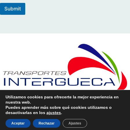
s
Submit
a
j
e
E
m
a
i
l
Utilizamos cookies para ofrecerte la mejor experiencia en
AGENCIA DE TRANSPORTES INTERNACIONAL
nuestra web.
Aviso legal
Política de privacidad
Puedes aprender más sobre qué cookies utilizamos o
desactivarlas en los
ajustes
.
Política de cookies
Aceptar
Rechazar
Ajustes
Todos los derechos reservados