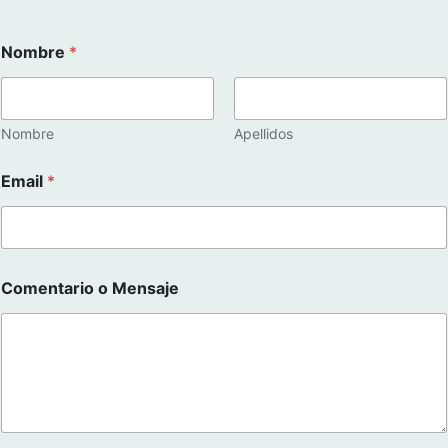
Nombre
*
Nombre
Apellidos
Email
*
M
Comentario o Mensaje
e
n
s
a
j
e
M
e
n