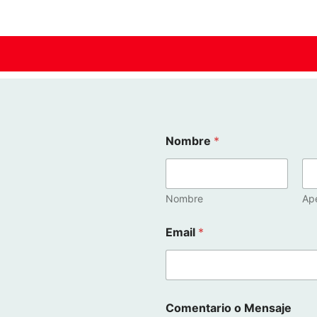
M
Nombre
*
e
n
s
a
j
Nombre
Ape
e
*
Email
*
E
m
a
i
l
Comentario o Mensaje